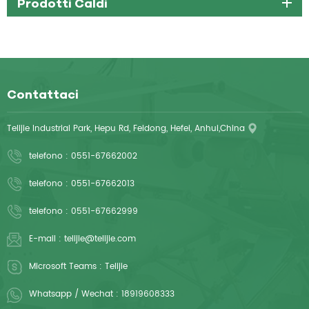
Prodotti Caldi
Contattaci
Telijie Industrial Park, Hepu Rd, Feidong, Hefei, Anhui,China
telefono :
0551-67662002
telefono :
0551-67662013
telefono :
0551-67662999
E-mail :
telijie@telijie.com
Microsoft Teams :
Telijie
Whatsapp / Wechat :
18919608333