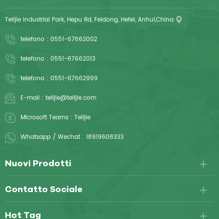
Telijie Industrial Park, Hepu Rd, Feidong, Hefei, Anhui,China
telefono :
0551-67662002
telefono :
0551-67662013
telefono :
0551-67662999
E-mail :
telijie@telijie.com
Microsoft Teams :
Telijie
Whatsapp / Wechat :
18919608333
Nuovi Prodotti
Contatto Sociale
Hot Tag