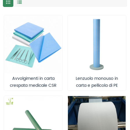
Avvolgimenti in carta
Lenzuolo monouso in
crespata medicale CSR
carta e pellicola di PE
per il confezionamento
Telijie – 60 cm × 50 m,
della sterilizzazione degli
perforazione da 50 cm
strumenti chirurgici