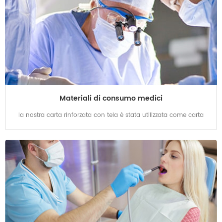
possiamo venderlo in grandi rotoli di materie prime e prodotti
correlati come fogli di carta o piccoli rotoli come requisiti dei
clienti!
Materiali di consumo medici
la nostra carta rinforzata con tela è stata utilizzata come carta
medica per le mani per quasi 10 anni e ha preso circa il 70%-80%
del mercato della carta medica per le mani in tutto il mondo,
abbiamo anche altri materiali di consumo medici come lenzuolo
medico e carta con PE rotoli, bavaglini, mascherine, cuffie,
copriscarpe, guanti, camici e così via.