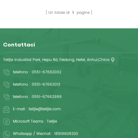
prodotti in PE, come cappucci non tessuti usa e getta, lenzuolo e
così via, le dimensioni e il materiale possono soddisfare i requisiti
Un totale di
1
pagine
dei clienti.
Contattaci
Telijie Industrial Park, Hepu Rd, Feidong, Hefei, Anhui,China
telefono :
0551-67662002
telefono :
0551-67662013
telefono :
0551-67662999
E-mail :
telijie@telijie.com
Microsoft Teams :
Telijie
Whatsapp / Wechat :
18919608333