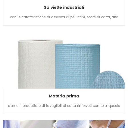
Salviette industriali
con le caratteristiche di assenza di pelucchi, scarti di carta, alto
assorbimento e forte tensione, possiamo usarlo per salviette
industriali, come salviette per il vetro, attrezzature di precisione e
così via.
Materia prima
siamo il produttore di tovaglioli di carta rinforzati con tela, questo
materiale è realizzato al 100% in pasta di legno con filo di cotone a
1 velo che ricopre in esso, ha le caratteristiche di forte tensione, alto
assorbimento e nel frattempo senza pelucchi senza graffi di carta.