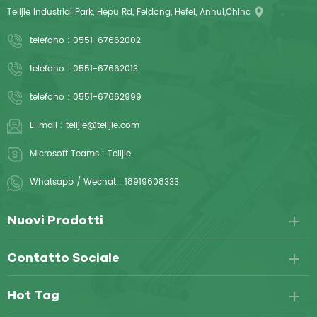
Telijie Industrial Park, Hepu Rd, Feidong, Hefei, Anhui,China
telefono :
0551-67662002
telefono :
0551-67662013
telefono :
0551-67662999
E-mail :
telijie@telijie.com
Microsoft Teams :
Telijie
Whatsapp / Wechat :
18919608333
Nuovi Prodotti
Contatto Sociale
Hot Tag