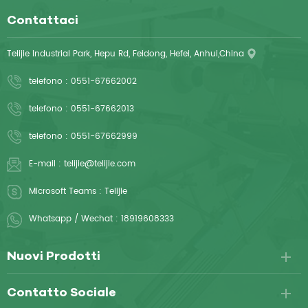
Contattaci
Telijie Industrial Park, Hepu Rd, Feidong, Hefei, Anhui,China
telefono :
0551-67662002
telefono :
0551-67662013
telefono :
0551-67662999
E-mail :
telijie@telijie.com
Microsoft Teams :
Telijie
Whatsapp / Wechat :
18919608333
Nuovi Prodotti
Contatto Sociale