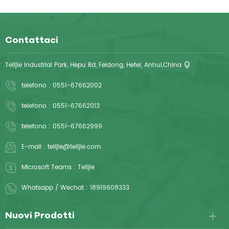
Contattaci
Telijie Industrial Park, Hepu Rd, Feidong, Hefei, Anhui,China
telefono :
0551-67662002
telefono :
0551-67662013
telefono :
0551-67662999
E-mail :
telijie@telijie.com
Microsoft Teams :
Telijie
Whatsapp / Wechat :
18919608333
Nuovi Prodotti