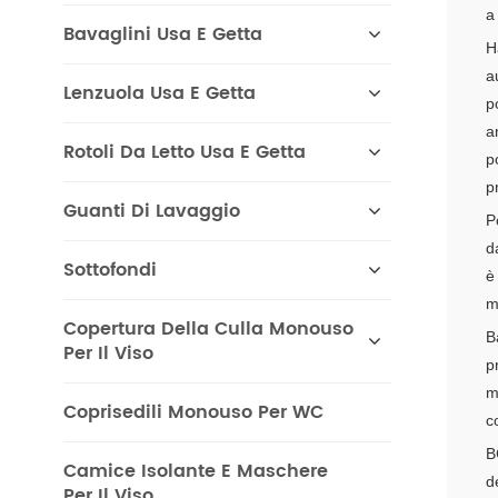
a
Bavaglini Usa E Getta
H
a
Lenzuola Usa E Getta
p
a
Rotoli Da Letto Usa E Getta
p
p
Guanti Di Lavaggio
P
d
Sottofondi
è
m
Copertura Della Culla Monouso
B
Per Il Viso
p
m
Coprisedili Monouso Per WC
c
B
Camice Isolante E Maschere
d
Per Il Viso