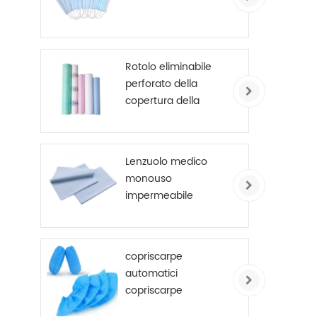
Rotolo eliminabile
perforato della
copertura della
tabella dell'esame
delle lenzuola
dell'ospedale rivestito
Lenzuolo medico
PE
monouso
impermeabile
copriscarpe
automatici
copriscarpe
antisdrucciolo usa e