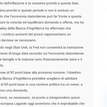
to dell'inflazione è la massima priorità a questa fase.
sima priorità
in questo periodo
e non è escluso un
o che l'economia statunitense può far fronte a
questa
ntare la crescita ed equilibrare domanda e offerta, ma ha
ailey della Banca d'Inghilterra ha affermato che
e i continui aumenti dei prezzi rappresentano un
 decisive se necessario.
do negli Stati Uniti, la Fed non consentirà la transizione
inione di lunga data secondo cui l'economia statunitense
le famiglie e le imprese sono finanziariamente sane e il
ta.
esse di 50 punti base alla prossima riunione, l'obiettivo
a Banca d'Inghilterra potrebbe scegliere di adottare
i 50 punti base in una riunione politica tra un mese, a
i sono una domanda .
nerà, se necessario, sii pronto a intraprendere azioni
e europea Lagarde oggi avvertono che è improbabile che