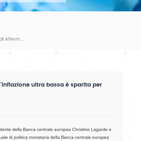
Tre Governatori Di Banche Centrali Affermano Che L'inflazione Ultra Bassa È Sparita Per Sempre
inflazione ultra bassa è sparita per
sidente della Banca centrale europea Christine Lagarde e
nnuale di politica monetaria della Banca centrale europea