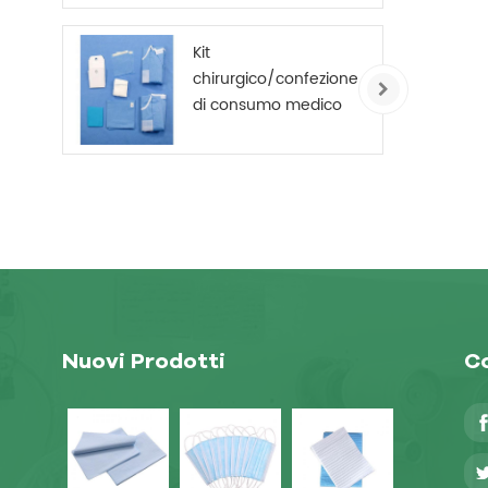
getta non tessuto
Kit
chirurgico/confezione
di consumo medico
monouso
Nuovi Prodotti
Co