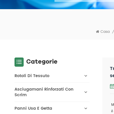
Casa
/
Categorie
T
s
Rotoli Di Tessuto
Asciugamani Rinforzati Con
Scrim
M
Panni Usa E Getta
i