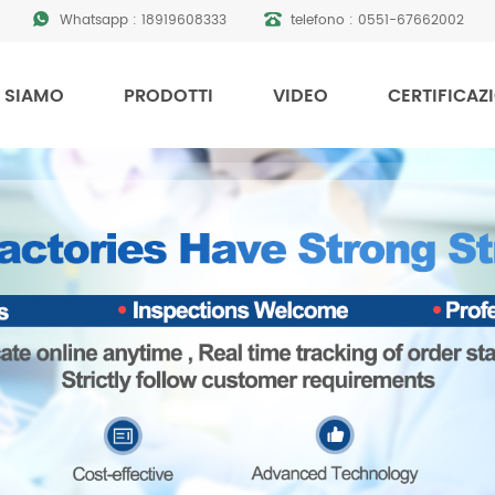
Whatsapp :
18919608333
telefono :
0551-67662002
 SIAMO
PRODOTTI
VIDEO
CERTIFICAZ