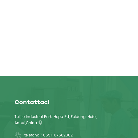
Contattaci
Telijie Industrial Park, Hepu Rd, Feidong, Hefei,
Anhui,China
telefono :
0551-67662002