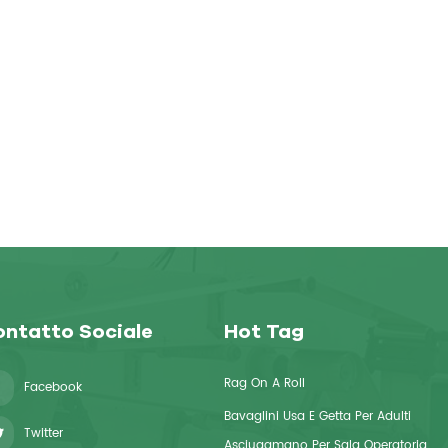
ntatto Sociale
Hot Tag
Rag On A Roll
Facebook
Bavaglini Usa E Getta Per Adulti
Twitter
Asciugamano Per Sala Operatoria