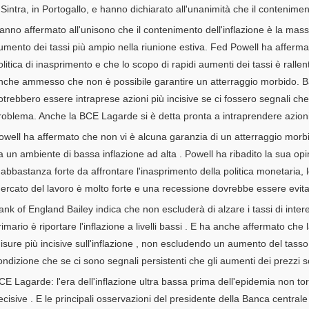
 Sintra, in Portogallo, e hanno dichiarato all'unanimità che il contenimen
anno
affermato all'unisono che il contenimento dell'inflazione è la mas
umento dei tassi più ampio nella riunione estiva.
Fed Powell ha affermat
olitica di inasprimento e che lo scopo di rapidi
aumenti dei tassi è ralle
nche ammesso che non è possibile garantire un atterraggio morbido.
B
otrebbero essere intraprese azioni più incisive se ci fossero segnali ch
roblema.
Anche la BCE Lagarde si è detta pronta a intraprendere azioni
owell
ha affermato che non
vi è alcuna garanzia di un atterraggio morbi
a un ambiente di bassa inflazione ad alta
.
Powell ha ribadito la sua op
 abbastanza forte da affrontare l'inasprimento della politica monetaria, 
ercato del lavoro è molto forte e una recessione dovrebbe essere evita
ank of England Bailey
indica che
non escluderà di alzare i tassi di inter
rimario è riportare l'inflazione a livelli bassi
.
E ha
anche affermato che l
isure più incisive
sull'inflazione
, non escludendo un aumento del tasso d
ondizione che se ci sono segnali persistenti che gli aumenti dei prezz
CE Lagarde: l'era dell'inflazione ultra bassa prima dell'epidemia non tor
ecisive
. E le
principali osservazioni
del
presidente della Banca central