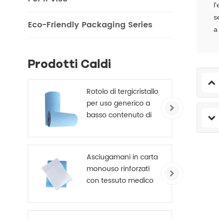
l
s
Eco-Friendly Packaging Series
a
Prodotti Caldi
Rotolo di tergicristallo
per uso generico a
basso contenuto di
pelucchi blu 245 mm
x 70 m
Asciugamani in carta
monouso rinforzati
con tessuto medico
a 4 strati