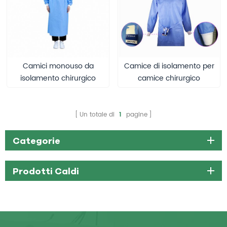
Camici monouso da
Camice di isolamento per
isolamento chirurgico
camice chirurgico
sterilizzati in confezione
singola in carta
biodegradabile per uso
Un totale di
1
pagine
medico CE
Categorie
Prodotti Caldi