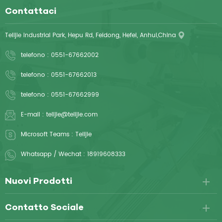
Contattaci
Telijie Industrial Park, Hepu Rd, Feidong, Hefei, Anhui,China
telefono :
0551-67662002
telefono :
0551-67662013
telefono :
0551-67662999
E-mail :
telijie@telijie.com
Microsoft Teams :
Telijie
Whatsapp / Wechat :
18919608333
Nuovi Prodotti
Contatto Sociale