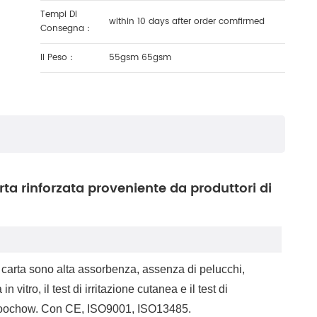
Tempi Di
within 10 days after order comfirmed
Consegna：
Il Peso：
55gsm 65gsm
ta rinforzata proveniente da produttori di
i carta sono alta assorbenza, assenza di pelucchi,
n vitro, il test di irritazione cutanea e il test di
i Soochow. Con CE, ISO9001, ISO13485.