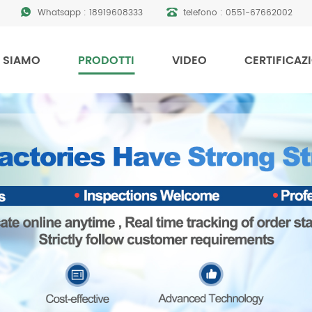
Whatsapp :
18919608333
telefono :
0551-67662002
 SIAMO
PRODOTTI
VIDEO
CERTIFICAZ