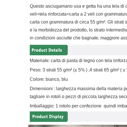
Questo asciugamano usa e getta ha una tela di 
veli+tela rinforzata+carta a 2 veli con grammatura 
carta con grammatura di circa 55 g/m². Gli strati 
e la morbidezza del prodotto, lo strato intermedio 
in condizioni asciutte che bagnate, maggiore ass
Materiale: carta di pasta di legno con tela rinfor
Peso: 3 strati 55 g/m²
(
±
5%
)
,4 strati 65 g/m² (
±
Colore: bianco, blu
Dimensioni
:
larghezza massima della materia pr
tagliare in rotoli o pezzi di piccola larghezza sec
Imballaggio: 1 rotolo per confezione
quindi imba