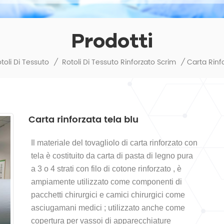
Prodotti
toli Di Tessuto
/
Rotoli Di Tessuto Rinforzato Scrim
/
Carta Rinf
Carta rinforzata tela blu
Il materiale
del tovagliolo
di carta
rinforzato con
tela
è costituito da carta di pasta di legno pura
a 3 o 4 strati con filo di cotone
rinforzato
, è
ampiamente
utilizzato come componenti
di
pacchetti chirurgici
e camici chirurgici
come
asciugamani
medici
; utilizzato anche come
copertura per vassoi di apparecchiature