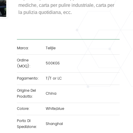
mediche, carta per pulire industriale, carta per
la pulizia quotidiana, ecc.
Marca:
Telijie
Ordine
500KGS
(MOQ):
Pagamento:
T/T or LC
Origine Del
China
Prodotto:
Colore:
White,blue
Porto Di
Shanghai
Spedizione: