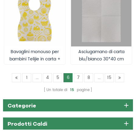
carta per lettino da visita
Bavaglini monouso per
Asciugamano di carta
bambini Telijie in carta +
blu/bianco 30*40 cm
pellicola PE, 36*66+10 cm
11,8*15,7 pollici
con tasca da 10 cm,
Asciugamano assorbente
1
...
4
5
6
7
8
...
15
stampa multicolore per
monouso rinforzato in
bambini piccoli
garza assorbente
Un totale di
15
pagine
Materiali di consumo
medici
Categorie
Prodotti Caldi