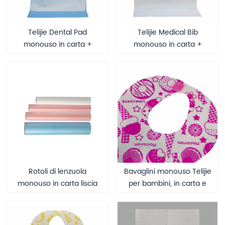
Telijie Dental Pad
Telijie Medical Bib
monouso in carta +
monouso in carta +
pellicola in PE, 40*60 cm
pellicola in PE, multicolore
multicolore, impermeabile
per uso clinico e
e antiolio per uso in
domestico
clinica odontoiatrica
Rotoli di lenzuola
Bavaglini monouso Telijie
monouso in carta liscia
per bambini, in carta e
per lettino da visita
pellicola PE, 40*60 cm,
ospedaliero, rotoli di
multicolore, impermeabili
lenzuola mediche, rotoli di
e antiolio per neonati