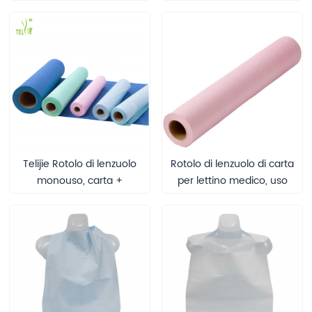
* 40 cm, resistente
pellicola PE, dispositivo
all'acqua, certificata CE
medico di classe I
per uso medico e in
CE/ISO13485,
cucina
90*160/100x200/120x240
cm OEM disponibile
Telijie Rotolo di lenzuolo
Rotolo di lenzuolo di carta
monouso, carta +
per lettino medico, uso
pellicola composita in PE,
per protezione, rotoli di
dispositivo medico di
carta monouso per
classe I, non sterile,
lettino, rotoli per lettino da
certificato CE/ISO13485,
visita
30*30/30*40/40*40 cm