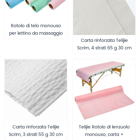
Rotolo di telo monouso
per lettino da massaggio
Carta rinforzata Telijie
e visita medica,
Scrim, 4 strati 65 g 30 cm
impermeabile, prodotto di
* 40 cm, resistente
punta della fabbrica.
all'umidità, certificata CE
per uso medico e
domestico
Carta rinforzata Telijie
Telijie Rotolo di lenzuolo
Scrim, 3 strati 55 g 30 cm
monouso, carta +