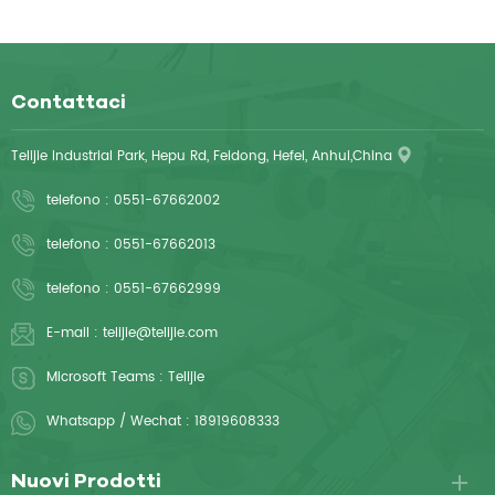
Contattaci
Telijie Industrial Park, Hepu Rd, Feidong, Hefei, Anhui,China
telefono :
0551-67662002
telefono :
0551-67662013
telefono :
0551-67662999
E-mail :
telijie@telijie.com
Microsoft Teams :
Telijie
Whatsapp / Wechat :
18919608333
Nuovi Prodotti