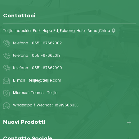
Contattaci
Telijie Industrial Park, Hepu Rd, Feidong, Hefei, Anhui,China
telefono :
0551-67662002
telefono :
0551-67662013
telefono :
0551-67662999
E-mail :
telijie@telijie.com
Microsoft Teams :
Telijie
Whatsapp / Wechat :
18919608333
Nuovi Prodotti
Contatto Sociale