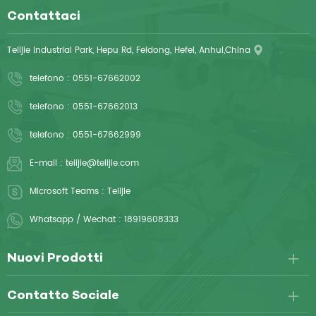
Contattaci
Telijie Industrial Park, Hepu Rd, Feidong, Hefei, Anhui,China
telefono :
0551-67662002
telefono :
0551-67662013
telefono :
0551-67662999
E-mail :
telijie@telijie.com
Microsoft Teams :
Telijie
Whatsapp / Wechat :
18919608333
Nuovi Prodotti
Contatto Sociale