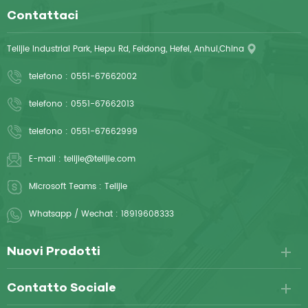
Contattaci
Telijie Industrial Park, Hepu Rd, Feidong, Hefei, Anhui,China
telefono :
0551-67662002
telefono :
0551-67662013
telefono :
0551-67662999
E-mail :
telijie@telijie.com
Microsoft Teams :
Telijie
Whatsapp / Wechat :
18919608333
Nuovi Prodotti
Contatto Sociale