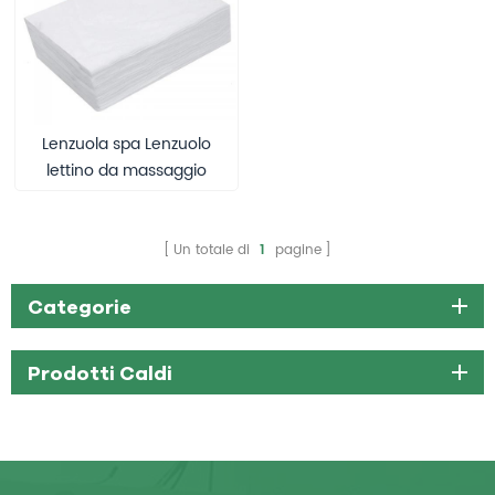
Lenzuola spa Lenzuolo
lettino da massaggio
monouso Copriletto
impermeabile Tessuto
non tessuto 180 x 80 CM
Un totale di
1
pagine
Categorie
Prodotti Caldi