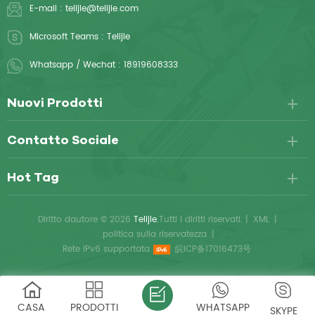
E-mail :
telijie@telijie.com
Microsoft Teams :
Telijie
Whatsapp / Wechat :
18919608333
Nuovi Prodotti
Contatto Sociale
Hot Tag
Diritto dautore © 2026
Telijie.
Tutti i diritti riservati.
|
XML
|
politica sulla riservatezza
|
Rete IPv6 supportata
皖ICP备17016473号
CASA
PRODOTTI
WHATSAPP
SKYPE