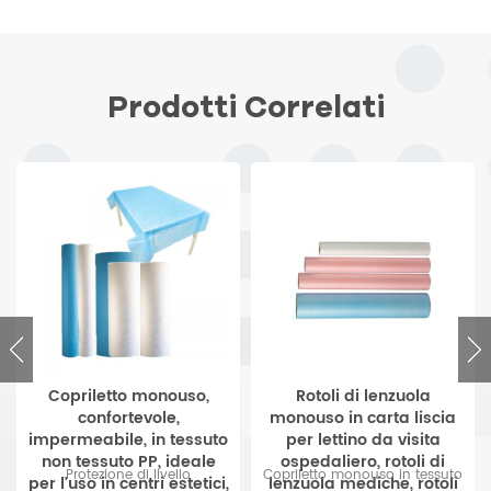
Prodotti Correlati
Copriletto monouso,
Rotoli di lenzuola
confortevole,
monouso in carta liscia
impermeabile, in tessuto
per lettino da visita
non tessuto PP, ideale
ospedaliero, rotoli di
Protezione di livello
Copriletto monouso in tessuto
per l'uso in centri estetici,
lenzuola mediche, rotoli