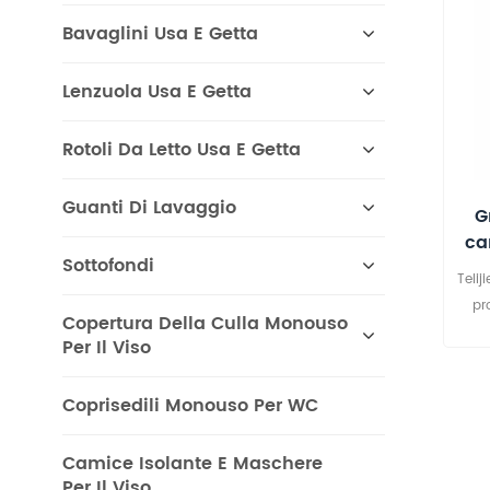
Bavaglini Usa E Getta
Lenzuola Usa E Getta
Rotoli Da Letto Usa E Getta
Guanti Di Lavaggio
G
ca
Sottofondi
Telij
pr
Copertura Della Culla Monouso
ge
Per Il Viso
con
sist
Coprisedili Monouso Per WC
ISO1
di
Camice Isolante E Maschere
mat
Per Il Viso
usa e