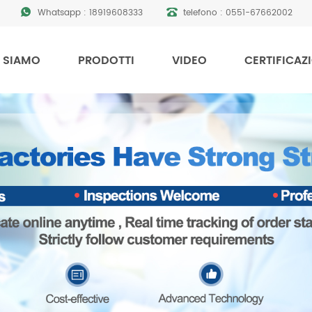
Whatsapp :
18919608333
telefono :
0551-67662002
 SIAMO
PRODOTTI
VIDEO
CERTIFICAZ