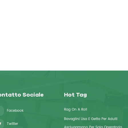
ntatto Sociale
Hot Tag
Rag On A Roll
Facebook
Bavaglini Usa E Getta Per Adulti
Twitter
Asciugamano Per Sala Operatoria