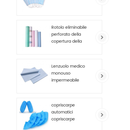
Rotolo eliminabile
perforato della
copertura della
tabella dell'esame
delle lenzuola
dell'ospedale rivestito
Lenzuolo medico
PE
monouso
impermeabile
copriscarpe
automatici
copriscarpe
antisdrucciolo usa e