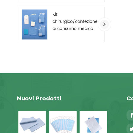
getta non tessuto
Kit
chirurgico/confezione
di consumo medico
monouso
Nuovi Prodotti
Co