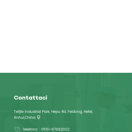
Contattaci
Telijie Industrial Park, Hepu Rd, Feidong, Hefei,
Anhui,China
telefono :
0551-67662002