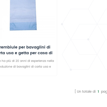
rembiule per bavaglini di
rta usa e getta per casa di
cura
ie ha più di 20 anni di esperienza nella
oduzione di bavaglini di carta usa e
tta. Questi bavaglini per adulti sono
formi allo standard CE europeo e al
ema di gestione della qualità ISO9001,
3485. Telijie ha un'eccellente squadra
Un totale di
1
pag
 R & e può personalizzare vari stili . Il
eriale principale di questo bavaglino
 getta è la carta a strato singolo più il