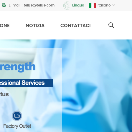
E-mail :
telijie@telijie.com
Italiano
Lingua :
IONE
NOTIZIA
CONTATTACI