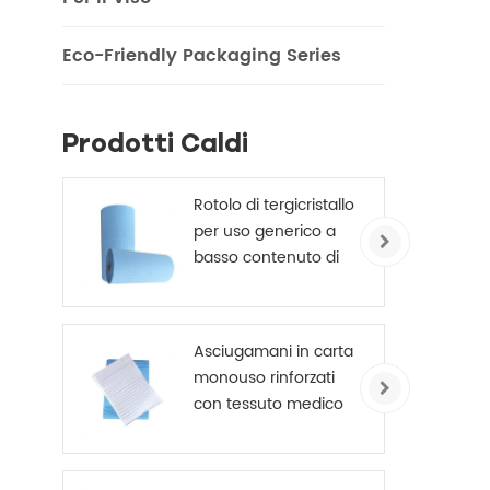
film 
Eco-Friendly Packaging Series
è u
Prodotti Caldi
Rotolo di tergicristallo
per uso generico a
basso contenuto di
pelucchi blu 245 mm
x 70 m
Asciugamani in carta
monouso rinforzati
con tessuto medico
a 4 strati