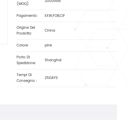
2000rolls
(MOQ):
Pagamento:
EXW,FOB,CIF
Origine Del
China
Prodotto:
Colore:
pink
Porto Di
Shanghai
Spedizione:
Tempi Di
25DAYS
Consegna：