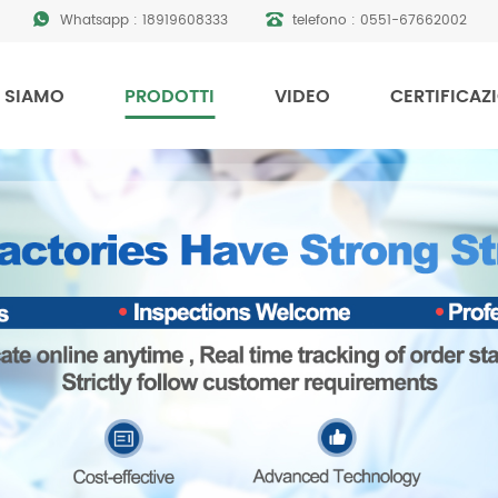
Whatsapp :
18919608333
telefono :
0551-67662002
 SIAMO
PRODOTTI
VIDEO
CERTIFICAZ