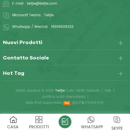
E-mail :
telijie@telijie.com
Microsoft Teams :
Telijie
Whatsapp / Wechat :
18919608333
Nuovi Prodotti
Contatto Sociale
Hot Tag
Diritto dautore © 2026
Telijie.
Tutti i diritti riservati.
|
XML
|
politica sulla riservatezza
|
Rete IPv6 supportata
皖ICP备17016473号
CASA
PRODOTTI
WHATSAPP
SKYPE