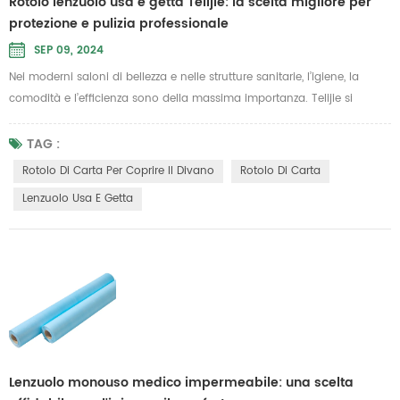
Rotolo lenzuolo usa e getta Telijie: la scelta migliore per
protezione e pulizia professionale
SEP 09, 2024
Nei moderni saloni di bellezza e nelle strutture sanitarie, l’igiene, la
comodità e l’efficienza sono della massima importanza. Telijie si
impegna a fornire soluzioni di cura di alto livello e il nostro rotolo di
lenzuola usa e getta è specificamente progettato per soddisfare queste
TAG :
esigenze. È ideale per l'uso in scenari di bellezza, massaggi e visite
Rotolo Di Carta Per Coprire Il Divano
Rotolo Di Carta
mediche in cui la pulizia è una priorità asso...
Lenzuolo Usa E Getta
Lenzuolo monouso medico impermeabile: una scelta