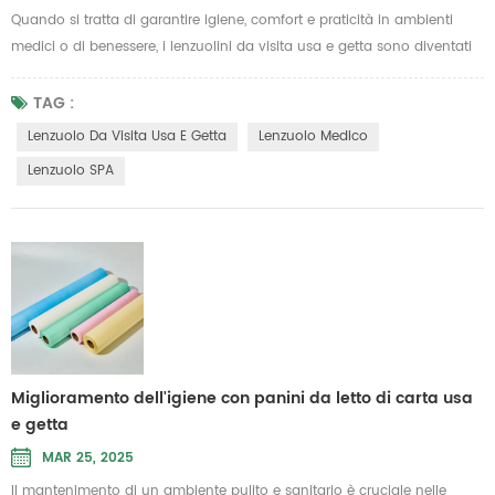
Quando si tratta di garantire igiene, comfort e praticità in ambienti
medici o di benessere, i lenzuolini da visita usa e getta sono diventati
indispensabili. Queste lenzuola, realizzate per soddisfare i più alti
standard di qualità e praticità, sono ampiamente utilizzate in ospedali,
TAG :
cliniche, saloni di bellezza e persino in ambienti di assistenza
Lenzuolo Da Visita Usa E Getta
Lenzuolo Medico
domiciliare. Con particolare attenzione alla puli...
Lenzuolo SPA
Miglioramento dell'igiene con panini da letto di carta usa
e getta
MAR 25, 2025
Il mantenimento di un ambiente pulito e sanitario è cruciale nelle