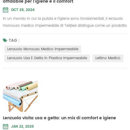
affidabile per l'igiene e il comfort
OCT 29, 2024
In un mondo in cui la pulizia e l'igiene sono fondamentali, il lenzuolo
monouso medico impermeabile di Telijiesi distingue come un prodotto
essenziale per vari settori, tra cui saloni di bellezza, ospedali e hotel.
Progettato per applicazioni monouso, questo lenzuolo unisce praticità
TAG :
e comfort, garantendo un'esperienza sicura e piacevole per gli utenti.
Lenzuolo Monouso Medico Impermeabile
Caratteristiche principali 1.Protezione impe...
Lenzuolo Usa E Getta In Plastica Impermeabile
Lettino Medico
Lenzuola visita usa e getta: un mix di comfort e igiene
JAN 22, 2025