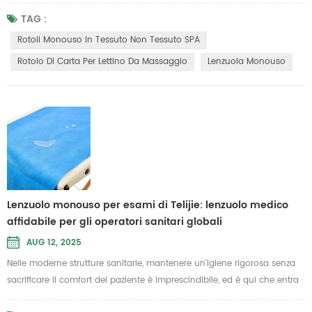
giusti fa la differenza. Rotoli monouso in tessuto non tessuto SPA
offrono una barriera morbida e resistente che mantiene i lettini per
TAG :
massaggi e i lettini per trattamenti impeccabilmente puliti tra un
Rotoli Monouso In Tessuto Non Tessuto SPA
cliente e l'altro. Progettati per centri benessere, saloni ...
Rotolo Di Carta Per Lettino Da Massaggio
Lenzuola Monouso
Lenzuolo monouso per esami di Telijie: lenzuolo medico
affidabile per gli operatori sanitari globali
AUG 12, 2025
Nelle moderne strutture sanitarie, mantenere un'igiene rigorosa senza
sacrificare il comfort del paziente è imprescindibile, ed è qui che entra
in gioco un'elevata qualità Lenzuolo monouso per visita medica fa la