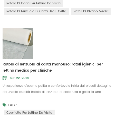
in termini di fiducia del paziente e controllo delle infezioni. Un rotolo di
Rotolo Di Carta Per Lettino Da Visita
carta di alta qualità R...
Rotolo Di Lenzuolo Di Carta Usa E Getta
Rotoli Di Divano Medici
Rotolo di lenzuola di carta monouso: rotoli igienici per
lettino medico per cliniche
SEP 22, 2025
Un'esperienza d'esame pulita e confortevole inizia dai piccoli dettagli e
da un'alta qualità Rotolo di lenzuolo di carta usa e getta fa una
grande differenza. Cliniche, centri benessere e team sanitari mobili si
affidano a teli monouso per mantenere l'igiene tra un paziente e l'altro,
TAG :
velocizzando al contempo le operazioni di preparazione e pulizia.
Copriletto Per Lettino Da Visita