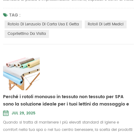
si affidano a soluzioni pratiche che garantiscono il comfort del
paziente riducendo al minimo il rischio di contaminazione. Una di
TAG :
queste soluzioni, che sta guadagnando popolarità, è... Rotolo di
Rotolo Di Lenzuolo Di Carta Usa E Getta
Rotoli Di Letti Medici
lenzuolo di carta usa e getta Progettato per un utilizzo mon...
Coprilettino Da Visita
Perché i rotoli monouso in tessuto non tessuto per SPA
sono la soluzione ideale per i tuoi lettini da massaggio e
le tue lenzuola monouso
JUL 29, 2025
Quando si tratta di mantenere i più elevati standard di igiene e
comfort nella tua spa o nel tuo centro benessere, la scelta dei prodotti