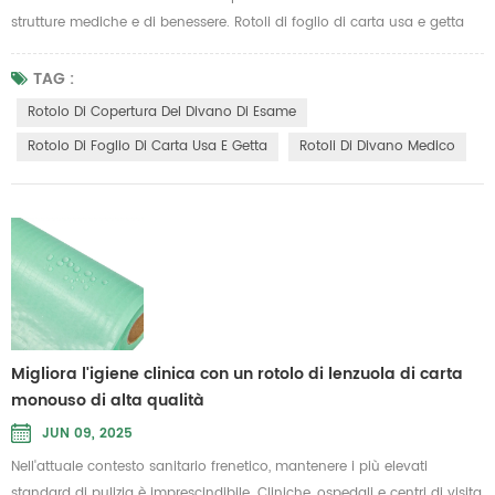
strutture mediche e di benessere. Rotoli di foglio di carta usa e getta
Offrire una soluzione pratica per garantire il comfort del paziente
prevenendo al contempo la contaminazione incrociata. Progettati per
TAG :
l'uso monouso, questi rotoli di lenzuola aiutano a mantenere elevati
Rotolo Di Copertura Del Divano Di Esame
standard di igiene in ospedali, cliniche, centri di mass...
Rotolo Di Foglio Di Carta Usa E Getta
Rotoli Di Divano Medico
Migliora l'igiene clinica con un rotolo di lenzuola di carta
monouso di alta qualità
JUN 09, 2025
Nell'attuale contesto sanitario frenetico, mantenere i più elevati
standard di pulizia è imprescindibile. Cliniche, ospedali e centri di visita