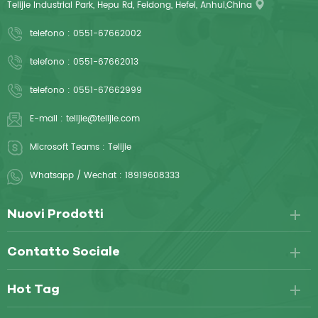
Telijie Industrial Park, Hepu Rd, Feidong, Hefei, Anhui,China
telefono :
0551-67662002
telefono :
0551-67662013
telefono :
0551-67662999
E-mail :
telijie@telijie.com
Microsoft Teams :
Telijie
Whatsapp / Wechat :
18919608333
Nuovi Prodotti
Contatto Sociale
Hot Tag