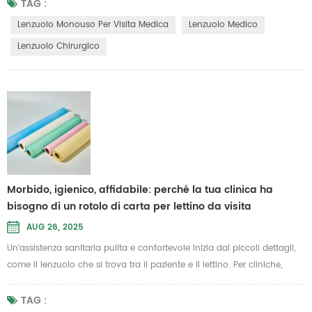
differenza. Progettati per essere monouso, questi teli proteggono i
TAG :
lettini da visita e i tavoli da trattamento dalla contaminazione,
Lenzuolo Monouso Per Visita Medica
Lenzuolo Medico
offrendo al contempo una superficie morbida e traspir...
Lenzuolo Chirurgico
Morbido, igienico, affidabile: perché la tua clinica ha
bisogno di un rotolo di carta per lettino da visita
AUG 26, 2025
Un'assistenza sanitaria pulita e confortevole inizia dai piccoli dettagli,
come il lenzuolo che si trova tra il paziente e il lettino. Per cliniche,
centri di fisioterapia e centri estetici che danno importanza all'igiene e
alla professionalità, il rotolo di carta giusto fa una differenza tangibile
TAG :